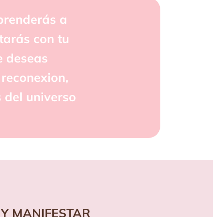
prenderás a
tarás con tu
e deseas
 reconexion,
 del universo
 Y MANIFESTAR