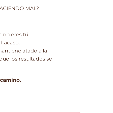
Y HACIENDO MAL?
 no eres tú.
 fracaso.
antiene atado a la
ue los resultados se
 camino.