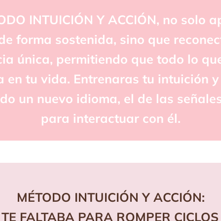
ODO INTUICIÓN Y ACCIÓN, no solo a
de forma sostenida, sino que reconec
cia única, permitiendo que todo lo qu
en tu vida. Entrenaras tu intuición y
o un nuevo idioma, el de las señales
para interactuar con él.
MÉTODO INTUICIÓN Y ACCIÓN:
 TE FALTABA PARA ROMPER CICLOS