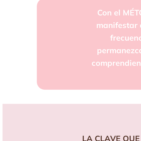
Con el MÉT
manifestar 
frecuen
permanezca 
comprendiend
LA CLAVE QUE