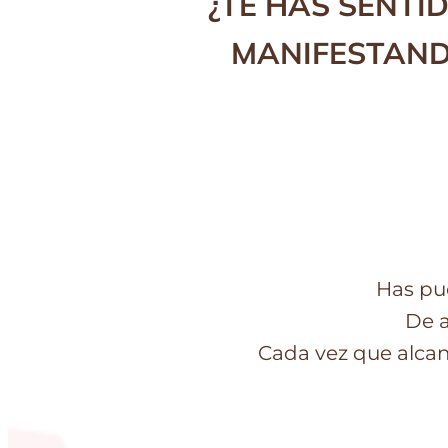
¿TE HAS SENTI
MANIFESTAND
Has pue
De a
Cada vez que alcan